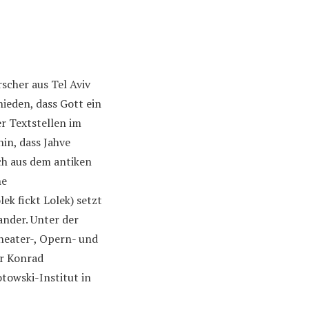
scher aus Tel Aviv
ieden, dass Gott ein
r Textstellen im
in, dass Jahve
ch aus dem antiken
he
ek fickt Lolek) setzt
ander. Unter der
heater-, Opern- und
er Konrad
towski-Institut in