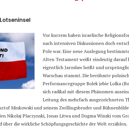
 Lotseninsel
Vor kurzem haben israelische Religionsfor
nach intensiven Diskussionen doch entsch
Pole war. Eine neue Auslegung bestimmte
Alten Testament weißt eindeutig darauf h
eigentlich Jarosław heißt und ursprüngli
Warschau stammt. Die berühmte polnisc
Performancegruppe Bolek jebie Lolka (Bol
sich radikal mit diesem Phänomen ausein
Leitung des mehrfach ausgezeichneten T
sztof Minkowski und seinem Zwillingsbruder und Bühnenbild
en Nikolaj Placzynski, Jonas Litwa und Dogma Winski vom Gro
 über die wirkliche Schöpfungsgeschichte der Welt erzählen.