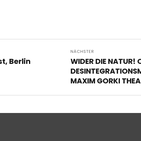
avigation
NÄCHSTER
, Berlin
WIDER DIE NATUR! 
Nächster
Beitrag:
DESINTEGRATIONS
MAXIM GORKI THEA