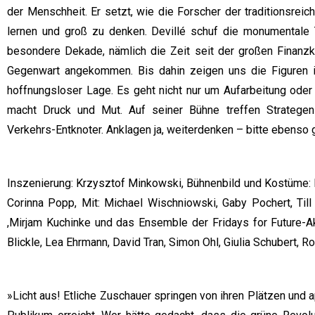
der Menschheit. Er setzt, wie die Forscher der traditionsreic
lernen und groß zu denken. Devillé schuf die monumentale T
besondere Dekade, nämlich die Zeit seit der großen Finanzk
Gegenwart angekommen. Bis dahin zeigen uns die Figuren 
hoffnungsloser Lage. Es geht nicht nur um Aufarbeitung oder
macht Druck und Mut. Auf seiner Bühne treffen Strategen 
Verkehrs-Entknoter. Anklagen ja, weiterdenken – bitte ebenso
Inszenierung: Krzysztof Minkowski, Bühnenbild und Kostüme: Ko
Corinna Popp, Mit: Michael Wischniowski, Gaby Pochert, Til
,Mirjam Kuchinke und das Ensemble der Fridays for Future-Akt
Blickle, Lea Ehrmann, David Tran, Simon Ohl, Giulia Schubert, R
»Licht aus! Etliche Zuschauer springen von ihren Plätzen und 