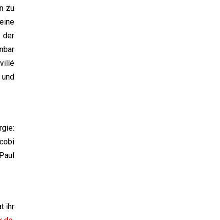
rn zu
eine
 der
nbar
illé
 und
rgie:
cobi
Paul
t ihr