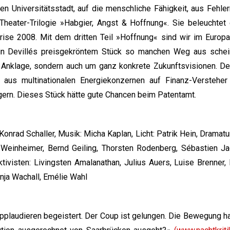
hen Universitätsstadt, auf die menschliche Fähigkeit, aus Fehle
heater-Trilogie »Habgier, Angst & Hoffnung«. Sie beleuchtet 
rise 2008. Mit dem dritten Teil »Hoffnung« sind wir im Europa
in Devillés preisgekröntem Stück so manchen Weg aus schei
 Anklage, sondern auch um ganz konkrete Zukunftsvisionen. Dev
aus multinationalen Energiekonzernen auf Finanz-Versteher
 gern. Dieses Stück hätte gute Chancen beim Patentamt.
nrad Schaller, Musik: Micha Kaplan, Licht: Patrik Hein, Dramatu
l Weinheimer, Bernd Geiling, Thorsten Rodenberg, Sébastien Ja
ivisten: Livingsten Amalanathan, Julius Auers, Luise Brenner, 
onja Wachall, Emélie Wahl
applaudieren begeistert. Der Coup ist gelungen. Die Bewegung ha