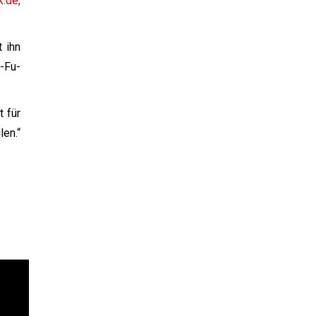
k.de,
 ihn
-Fu-
t für
len.“