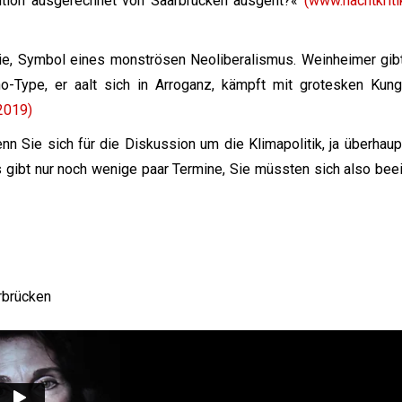
lution ausgerechnet von Saarbrücken ausgeht?«
(www.nachtkriti
evie, Symbol eines monströsen Neoliberalismus. Weinheimer gibt
no-Type, er aalt sich in Arroganz, kämpft mit grotesken Kung
.2019)
n Sie sich für die Diskussion um die Klimapolitik, ja überhaup
s gibt nur noch wenige paar Termine, Sie müssten sich also beei
rbrücken