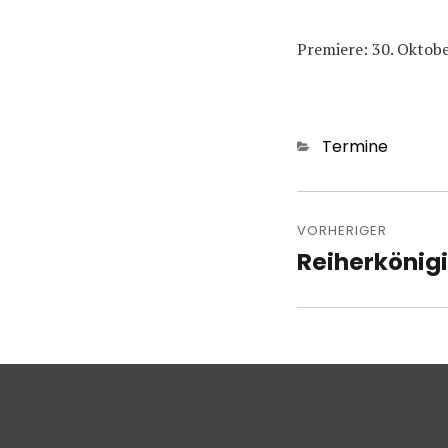
Premiere: 30. Oktob
Kategorien
Termine
Beitragsn
VORHERIGER
Reiherkönigi
Vorheriger
Beitrag: