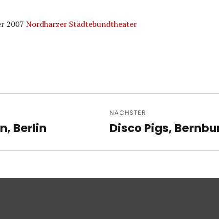
er 2007
Nordharzer Städtebundtheater
avigation
NÄCHSTER
n, Berlin
Disco Pigs, Bernbu
Nächster
Beitrag: