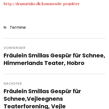
http://dramatiske.dk/kommende-projekter
Kategorien
Termine
Beitragsnavigation
VORHERIGER
Fräulein Smillas Gespür für Schnee,
Vorheriger
Beitrag:
Himmerlands Teater, Hobro
NÄCHSTER
Fräulein Smillas Gespür für
Nächster
Beitrag:
Schnee,Vejleegnens
Teaterforening, Vejle