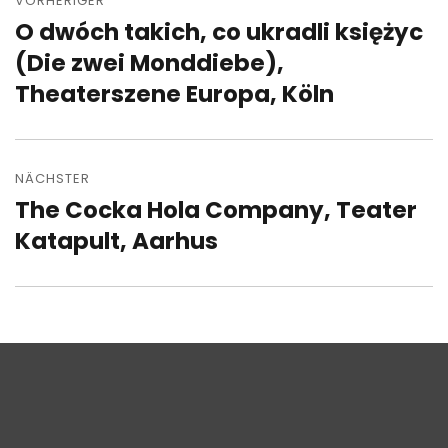
VORHERIGER
O dwóch takich, co ukradli księżyc
Vorheriger
Beitrag:
(Die zwei Monddiebe),
Theaterszene Europa, Köln
NÄCHSTER
The Cocka Hola Company, Teater
Nächster
Beitrag:
Katapult, Aarhus