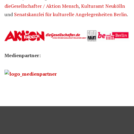
dieGesellschafter / Aktion Mensch
,
Kulturamt Neukölln
und
Senatskanzlei für kulturelle Angelegenheiten Berlin
.
Medienpartner: