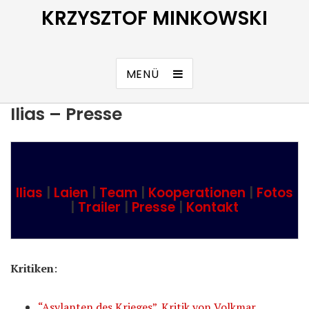
KRZYSZTOF MINKOWSKI
MENÜ
Ilias – Presse
Ilias
|
Laien
|
Team
|
Kooperationen
|
Fotos
|
Trailer
|
Presse
|
Kontakt
Kritiken
:
“Asylanten des Krieges”. Kritik von Volkmar